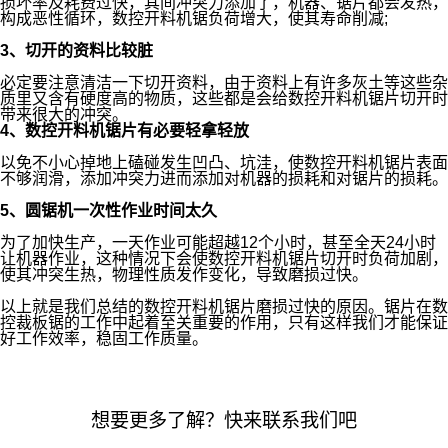
损坏率及耗费过快，其间冲突力添加了，机器、锯片都会发热，
构成恶性循环，数控开料机锯负荷增大，使其寿命削减;
3、切开的资料比较脏
必定要注意清洁一下切开资料，由于资料上有许多灰土等这些杂
质里又含有硬度高的物质，这些都是会给数控开料机锯片切开时
带来很大的冲突。
4、数控开料机锯片有必要轻拿轻放
以免不小心掉地上磕碰发生凹凸、坑洼，使数控开料机锯片表面
不够润滑，添加冲突力进而添加对机器的损耗和对锯片的损耗。
5、圆锯机一次性作业时间太久
为了加快生产，一天作业可能超越12个小时，甚至全天24小时
让机器作业，这种情况下会使数控开料机锯片切开时负荷加剧，
使其冲突生热，物理性质发作变化，导致磨损过快。
以上就是我们总结的数控开料机锯片磨损过快的原因。锯片在数
控裁板锯的工作中起着至关重要的作用，只有这样我们才能保证
好工作效率，稳固工作质量。
想要更多了解？快来联系我们吧