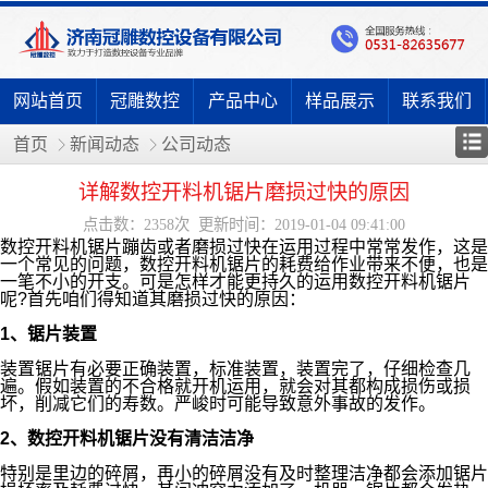
网站首页
冠雕数控
产品中心
样品展示
联系我们
首页
新闻动态
公司动态
详解数控开料机锯片磨损过快的原因
点击数：2358次 更新时间：2019-01-04 09:41:00
数控开料机锯片蹦齿或者磨损过快在运用过程中常常发作，这是
一个常见的问题，数控开料机锯片的耗费给作业带来不便，也是
一笔不小的开支。可是怎样才能更持久的运用数控开料机锯片
呢?首先咱们得知道其磨损过快
的
原因：
1、锯片装置
装置锯片有必要正确装置，标准装置，装置完了，仔细检查几
遍。假如装置的不合格就开机运用，就会对其都构成损伤或损
坏，削减它们的寿数。严峻时可能导致意外事故的发作。
2、数控开料机锯片没有清洁洁净
特别是里边的碎屑，再小的碎屑没有及时整理洁净都会添加锯片