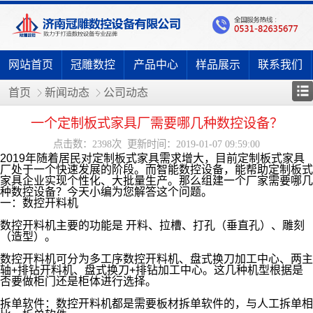
网站首页
冠雕数控
产品中心
样品展示
联系我们
首页
新闻动态
公司动态
一个定制板式家具厂需要哪几种数控设备？
点击数：2398次 更新时间：2019-01-07 09:59:00
2019年随着居民对定制板式家具需求增大，目前定制板式家具
厂处于一个快速发展的阶段。而智能数控设备，能帮助定制板式
家具企业实现个性化、大批量生产。那么组建一个厂家需要哪几
种数控设备？今天小编为您解答这个问题。
一：数控开料机
数控开料机主要的功能是 开料、拉槽、打孔（垂直孔）、雕刻
（造型）。
数控开料机可分为多工序数控开料机、盘式换刀加工中心、两主
轴+排钻开料机、盘式换刀+排钻加工中心。这几种机型根据是
否要做柜门还是柜体进行选择。
拆单软件：数控开料机都是需要板材拆单软件的，与人工拆单相