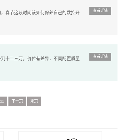
查看详情
问，春节这段时间该如何保养自己的数控开
查看详情
多到十二三万，价位有差异，不同配置质量
11
下一页
末页