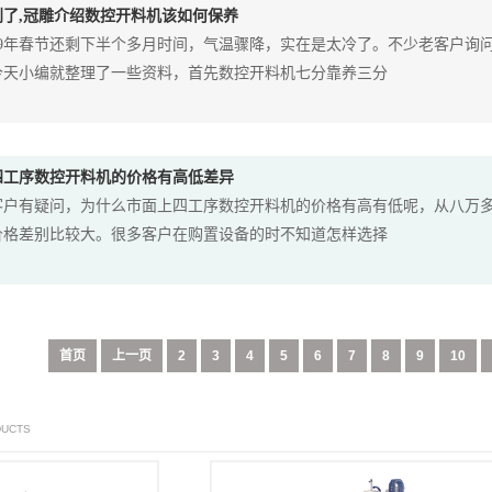
到了,冠雕介绍数控开料机该如何保养
019年春节还剩下半个多月时间，气温骤降，实在是太冷了。不少老客户询
今天小编就整理了一些资料，首先数控开料机七分靠养三分
四工序数控开料机的价格有高低差异
客户有疑问，为什么市面上四工序数控开料机的价格有高有低呢，从八万
价格差别比较大。很多客户在购置设备的时不知道怎样选择
首页
上一页
2
3
4
5
6
7
8
9
10
DUCTS