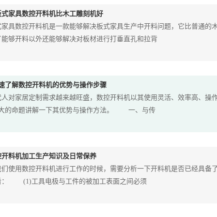
板式家具数控开料机比木工雕刻机好
具数控开料机是一款能够解决板式家具生产中开料问题，它比普通的木
了能够开料以外还能够解决对板材进行打垂直孔和拉背
快速了解数控开料机的优势与操作步骤
代人对家居定制需求越来越旺盛，数控开料机以其使用灵活、效率高、操
个大的命题讲解一下其优势与操作方法。 一、与传
控开料机加工生产知识及日常保养
使用数控开料机进行工作的时候，需要分析一下开料机是否已经具备了
看： (1)工具电极与工件的被加工表面之间必须