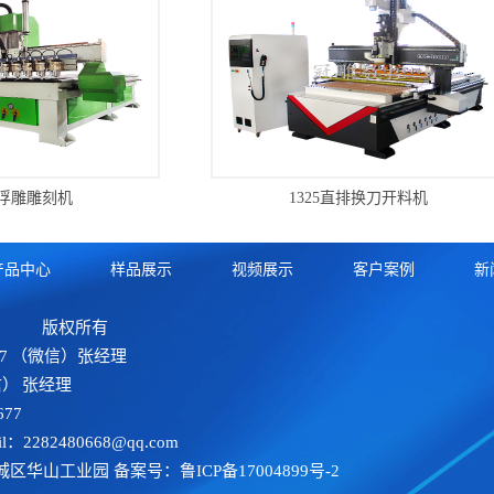
浮雕雕刻机
1325直排换刀开料机
产品中心
样品展示
视频展示
客户案例
新
版权所有
77 （微信）张经理
信） 张经理
77
il：2282480668@qq.com
城区华山工业园 备案号：
鲁ICP备17004899号-2