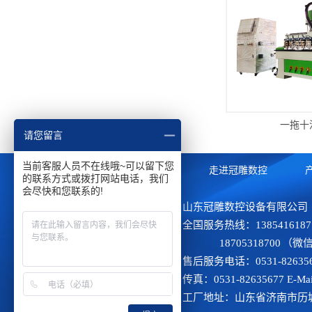
一拖十
请您留言
当前客服人员不在线哦~可以留下您
网站首页
走进冠雕数控
的联系方式或拨打网站电话，我们
会尽快和您联系的!
山东冠雕数控设备有限公司
全国服务热线：138541618
18705318700 （微
售后服务电话：0531-826356
传真：0531-82635677 E-Ma
工厂地址：山东省济南市历