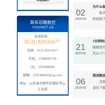
为什么
02
板式家
2019-03
料机除
联系冠雕数控
CONTACT US
咨询热线：
0531-82635677
1分钟
21
随着现
传真：0531-82635677
2019-02
天从3
手机：15806682700
QQ：2282480668
邮箱：
2282480668@qq.com
简述数
06
当我们
地址：山东省济南市历城区华山
2019-02
请往下
工业园