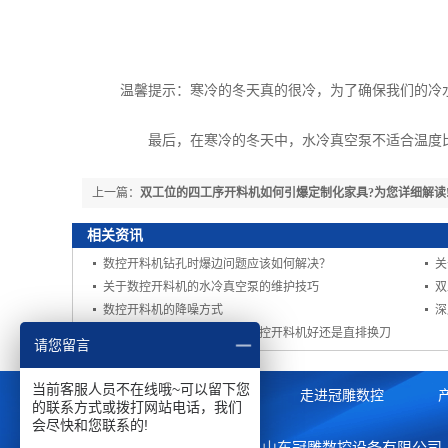
温馨提示：寒冷的冬天真的很冷，为了确保我们的冷水
最后，在寒冷的冬天中，水冷真空泵不适合温度比较恶
上一篇：
双工位的四工序开料机如何引爆定制化家具?为您详细解读
相关资讯
数控开料机钻孔时爆边问题应该如何解决？
关
关于数控开料机的水冷真空泵的维护技巧
数控开料机的降噪方式
深
【冠雕】定制家具用四工序数控开料机好还是直排换刀
请您留言
当前客服人员不在线哦~可以留下您
网站首页
走进冠雕数控
的联系方式或拨打网站电话，我们
会尽快和您联系的!