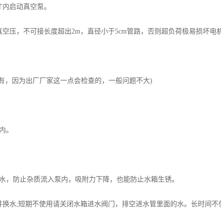
才内启动真空泵。
空压，不可接长度超出2m，直径小于5cm管路，否则超负荷极易损坏电
有，因为出厂厂家这一点会检查的，一般问题不大)
内。
的水，防止杂质流入泵内，吸附力下降，也能防止水箱生锈。
并换水;短期不使用请关闭水箱进水阀门，排空进水管里面的水。长时间