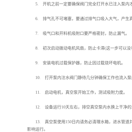
5. 开机之前一定要确保阀门完全打开水已注入泵内
6. 排气孔不可堵塞，要通过排气口吸入大气，产生真
7. 吸气口和开料机吸附口要严格密封，防止漏气。
8. 初次启动拨动电机风扇，防止卡滞(这一步可以没
9. 安装电机过载保护器，防止因过载烧坏电机。
10. 打开泵内注水阀门静待几分钟确保工作也流入泵
11. 启动电机，真空泵开始工作，测试吸附力度。
12. 设备运行10天左右，排空真空泵内水换上干净
13. 真空泵使用150日内请务必清理水箱，进水管道
影响运行。